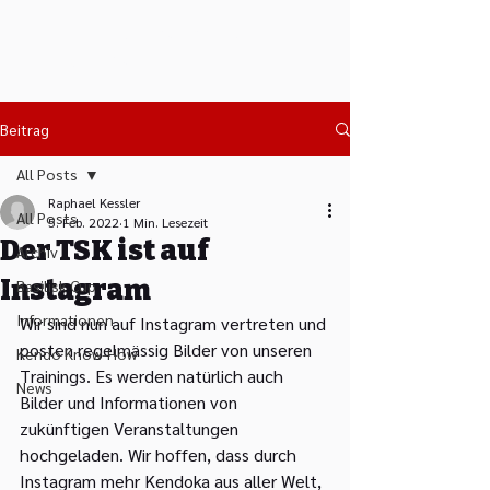
Tshiku Sei Kan Kendo
Club Basel
Beitrag
All Posts
Raphael Kessler
All Posts
5. Feb. 2022
1 Min. Lesezeit
Der TSK ist auf
Archiv
Instagram
Basilisk Cup
Informationen
Wir sind nun auf Instagram vertreten und 
posten regelmässig Bilder von unseren 
Kendo Know-How
Trainings. Es werden natürlich auch 
News
Bilder und Informationen von 
zukünftigen Veranstaltungen 
hochgeladen. Wir hoffen, dass durch 
Instagram mehr Kendoka aus aller Welt, 