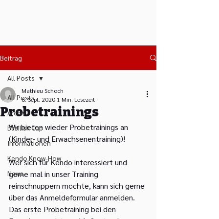
Tshiku Sei Kan Kendo
Club Basel
Beitrag
All Posts
Mathieu Schoch
All Posts
8. Sept. 2020
1 Min. Lesezeit
Probetrainings
Archiv
Wir bieten wieder Probetrainings an 
Basilisk Cup
(Kinder- und Erwachsenentraining)!
Informationen
Kendo Know-How
Wer sich für Kendo interessiert und 
News
gerne mal in unser Training 
reinschnuppern möchte, kann sich gerne 
über das Anmeldeformular anmelden.  
Das erste Probetraining bei den 